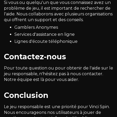
Si vous ou quelqu'un que vous connaissez avez un
problème de jeu, il est important de rechercher de
l'aide. Nous collaborons avec plusieurs organisations
qui offrent un support et des conseils.
Gamblers Anonymes
Services d'assistance en ligne
Lignes d'écoute téléphonique
Contactez-nous
Pour toute question ou pour obtenir de l'aide sur le
jeu responsable, n'hésitez pas à
nous contacter
.
Notre équipe est là pour vous aider.
Conclusion
Le jeu responsable est une priorité pour Vinci Spin.
Nous encourageons nos utilisateurs à jouer de