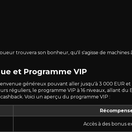
joueur trouvera son bonheur, qu'il s'agisse de machines 
nue et Programme VIP
ienvenue généreux pouvant aller jusqu'à 3 000 EUR et 35
urs réguliers, le programme VIP à 16 niveaux, allant du
 cashback. Voici un aperçu du programme VIP :
Récompens
Accès à des bonus ex