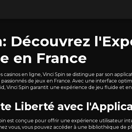
n: Découvrez l'Ex
e en France
casinos en ligne, Vinci Spin se distingue par son applic
passionnés de jeux en France. Avec une interface optimi
d, Vinci Spin garantit une expérience de jeu fluide et 
te Liberté avec l'Applic
pin
est conçue pour offrir une expérience utilisateur int
hez vous, vous pouvez accéder à une bibliothèque de plu